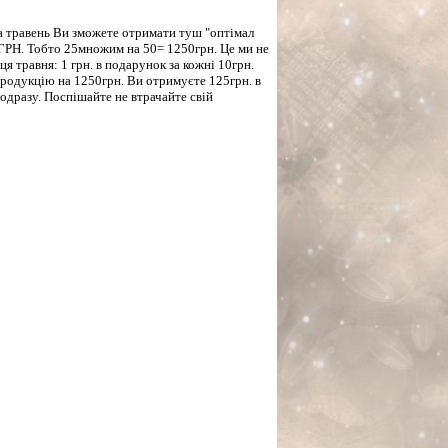
а травень Ви зможете отримати туш "оптімал
25ГРН. Тобто 25множим на 50= 1250грн. Це ми не
ця травня: 1 грн. в подарунок за кожні 10грн.
родукцію на 1250грн. Ви отримуєте 125грн. в
одразу. Поспішайте не втрачайте свій