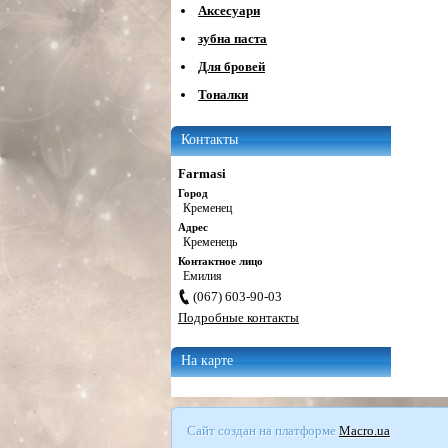
Аксесуари
зубна паста
Для бровей
Тоналки
Контакты
Farmasi
Город
Кременец
Адрес
Кременець
Контактное лицо
Емилия
(067) 603-90-03
Подробные контакты
На карте
Сайт создан на платформе
Macro.ua