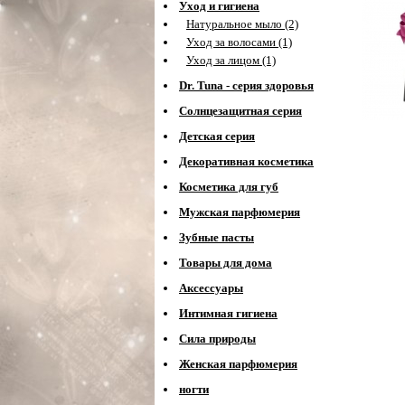
Уход и гигиена
Натуральное мыло (2)
Уход за волосами (1)
Уход за лицом (1)
Dr. Tuna - серия здоровья
Солнцезащитная серия
Детская серия
Декоративная косметика
Косметика для губ
Мужская парфюмерия
Зубные пасты
Товары для дома
Аксессуары
Интимная гигиена
Сила природы
Женская парфюмерия
ногти