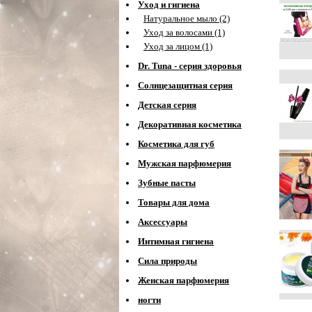
Уход и гигиена
Натуральное мыло (2)
Уход за волосами (1)
Уход за лицом (1)
Dr. Tuna - серия здоровья
Солнцезащитная серия
Детская серия
Декоративная косметика
Косметика для губ
Мужская парфюмерия
Зубные пасты
Товары для дома
Аксессуары
Интимная гигиена
Сила природы
Женская парфюмерия
ногти