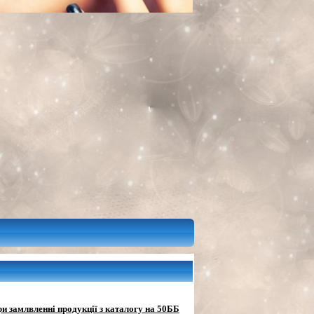
и замлвленні продукції з каталогу на 50ББ