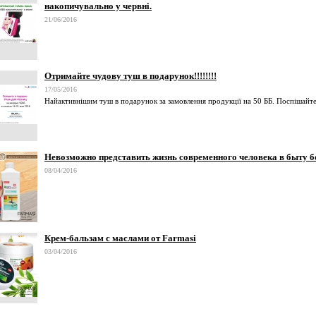
накопичувально у червні.
21/06/2016
Отримайте чудову туш в подарунок!!!!!!!!
17/05/2016
Найактивнішим туш в подарунок за замовлення продукції на 50 ББ. Поспішайте а
Невозможно представить жизнь современного человека в быту б
08/04/2016
Крем-бальзам с маслами от Farmasi
03/04/2016