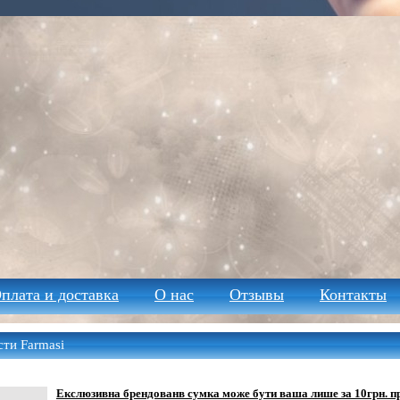
плата и доставка
О нас
Отзывы
Контакты
ти Farmasi
Екслюзивна брендованв сумка може бути ваша лише за 10грн. пр