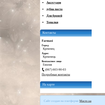
Аксесуари
зубна паста
Для бровей
Тоналки
Контакты
Farmasi
Город
Кременец
Адрес
Кременець
Контактное лицо
Емилия
(067) 603-90-03
Подробные контакты
На карте
Сайт создан на платформе
Macro.ua