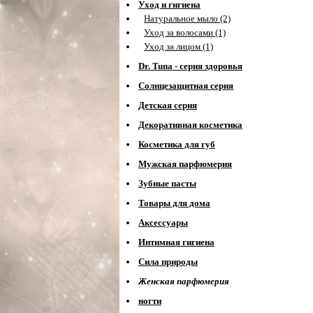
Уход и гигиена
Натуральное мыло (2)
Уход за волосами (1)
Уход за лицом (1)
Dr. Tuna - серия здоровья
Солнцезащитная серия
Детская серия
Декоративная косметика
Косметика для губ
Мужская парфюмерия
Зубные пасты
Товары для дома
Аксессуары
Интимная гигиена
Сила природы
Женская парфюмерия
ногти