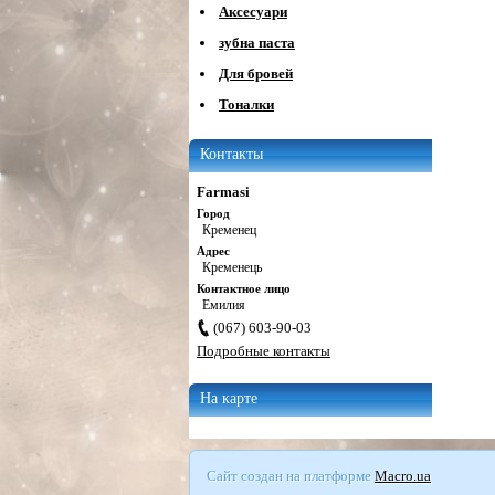
Аксесуари
зубна паста
Для бровей
Тоналки
Контакты
Farmasi
Город
Кременец
Адрес
Кременець
Контактное лицо
Емилия
(067) 603-90-03
Подробные контакты
На карте
Сайт создан на платформе
Macro.ua